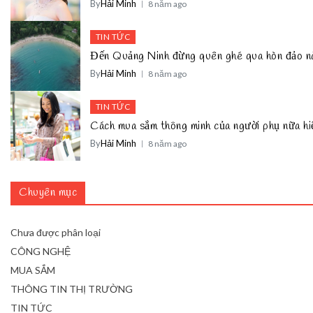
By
Hải Minh
8 năm ago
TIN TỨC
Đến Quảng Ninh đừng quên ghé qua hòn đảo n
By
Hải Minh
8 năm ago
TIN TỨC
Cách mua sắm thông minh của người phụ nữa hi
By
Hải Minh
8 năm ago
Chuyên mục
Chưa được phân loại
CÔNG NGHỆ
MUA SẮM
THÔNG TIN THỊ TRƯỜNG
TIN TỨC