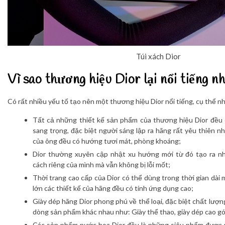
Túi xách Dior
Vì sao thương hiệu Dior lại nổi tiếng n
Có rất nhiều yếu tố tạo nên một thương hiệu Dior nổi tiếng, cụ thể n
Tất cả những thiết kế sản phẩm của thương hiệu Dior đều c
sang trọng, đặc biệt người sáng lập ra hãng rất yêu thiên n
của ông đều có hướng tươi mát, phòng khoáng;
Dior thường xuyên cập nhật xu hướng mới từ đó tạo ra n
cách riêng của mình mà vẫn không bị lỗi mốt;
Thời trang cao cấp của Dior có thể dùng trong thời gian dài m
lớn các thiết kế của hãng đều có tính ứng dụng cao;
Giày dép hãng Dior phong phú về thể loại, đặc biệt chất lượn
dòng sản phẩm khác nhau như: Giày thể thao, giày dép cao gó
Các sản phẩm nước hoa Dior đều là những siêu phẩm được n