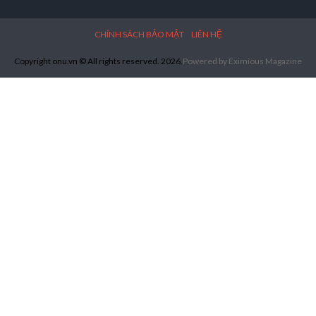
CHÍNH SÁCH BẢO MẬT
LIÊN HỆ
Copyright onu.vn © All rights reserved. 2026.
Powered by
Eximious Magazine