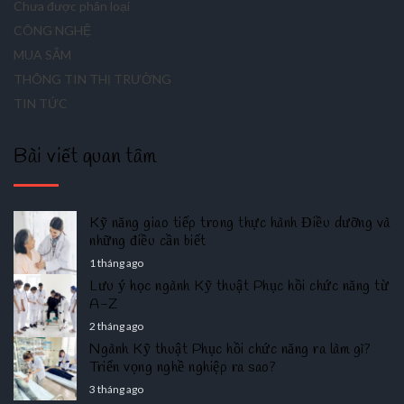
Chưa được phân loại
CÔNG NGHỆ
MUA SẮM
THÔNG TIN THỊ TRƯỜNG
TIN TỨC
Bài viết quan tâm
Kỹ năng giao tiếp trong thực hành Điều dưỡng và
những điều cần biết
1 tháng ago
Lưu ý học ngành Kỹ thuật Phục hồi chức năng từ
A-Z
2 tháng ago
Ngành Kỹ thuật Phục hồi chức năng ra làm gì?
Triển vọng nghề nghiệp ra sao?
3 tháng ago