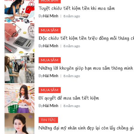
MUA SẮM
Tuyệt chiêu tiết kiệm tiền khi mua sắm
By
Hải Minh
8 năm ago
MUA SẮM
Độc chiêu tiết kiệm tiền triệu đồng mỗi tháng 
By
Hải Minh
8 năm ago
MUA SẮM
Những lời khuyên giúp bạn mua sắm thông minh
By
Hải Minh
8 năm ago
MUA SẮM
Bí quyết để mua sắm tiết kiệm
By
Hải Minh
8 năm ago
TIN TỨC
Những đại mỹ nhân xinh đẹp lại còn lấy chồng 