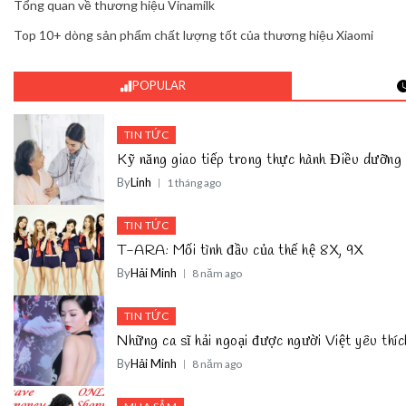
Tổng quan về thương hiệu Vinamilk
Top 10+ dòng sản phẩm chất lượng tốt của thương hiệu Xiaomi
POPULAR
TIN TỨC
Kỹ năng giao tiếp trong thực hành Điều dưỡng 
By
Linh
1 tháng ago
TIN TỨC
T-ARA: Mối tình đầu của thế hệ 8X, 9X
By
Hải Minh
8 năm ago
TIN TỨC
Những ca sĩ hải ngoại được người Việt yêu thíc
By
Hải Minh
8 năm ago