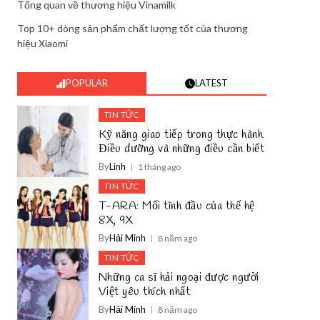
Tổng quan về thương hiệu Vinamilk
Top 10+ dòng sản phẩm chất lượng tốt của thương
hiệu Xiaomi
POPULAR
LATEST
TIN TỨC
Kỹ năng giao tiếp trong thực hành
Điều dưỡng và những điều cần biết
By
Linh
1 tháng ago
TIN TỨC
T-ARA: Mối tình đầu của thế hệ
8X, 9X
By
Hải Minh
8 năm ago
TIN TỨC
Những ca sĩ hải ngoại được người
Việt yêu thích nhất
By
Hải Minh
8 năm ago