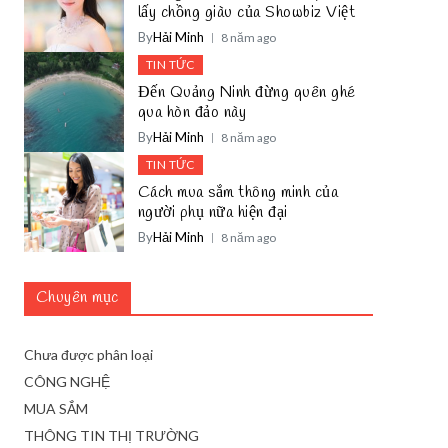
lấy chồng giàu của Showbiz Việt
By
Hải Minh
8 năm ago
TIN TỨC
Đến Quảng Ninh đừng quên ghé
qua hòn đảo này
By
Hải Minh
8 năm ago
TIN TỨC
Cách mua sắm thông minh của
người phụ nữa hiện đại
By
Hải Minh
8 năm ago
Chuyên mục
Chưa được phân loại
CÔNG NGHỆ
MUA SẮM
THÔNG TIN THỊ TRƯỜNG