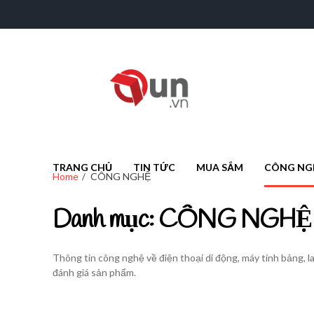
onu.vn
onu.vn
TRANG CHỦ
TIN TỨC
MUA SẮM
CÔNG NG
Home
CÔNG NGHỆ
Danh mục:
CÔNG NGHỆ
Thông tin công nghệ về điện thoại di động, máy tính bảng, 
đánh giá sản phẩm.