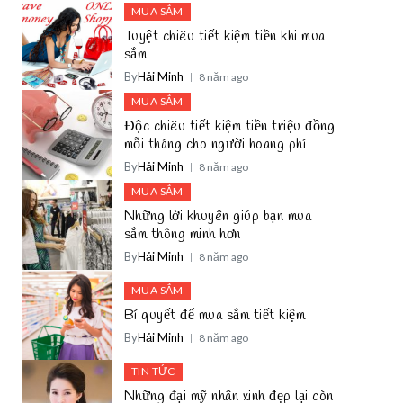
MUA SẮM
Tuyệt chiêu tiết kiệm tiền khi mua
sắm
By
Hải Minh
8 năm ago
MUA SẮM
Độc chiêu tiết kiệm tiền triệu đồng
mỗi tháng cho người hoang phí
By
Hải Minh
8 năm ago
MUA SẮM
Những lời khuyên giúp bạn mua
sắm thông minh hơn
By
Hải Minh
8 năm ago
MUA SẮM
Bí quyết để mua sắm tiết kiệm
By
Hải Minh
8 năm ago
TIN TỨC
Những đại mỹ nhân xinh đẹp lại còn