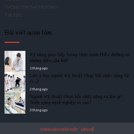
THÔNG TIN THỊ TRƯỜNG
TIN TỨC
Bài viết quan tâm
Kỹ năng giao tiếp trong thực hành Điều dưỡng và
những điều cần biết
1 tháng ago
Lưu ý học ngành Kỹ thuật Phục hồi chức năng từ
A-Z
2 tháng ago
Ngành Kỹ thuật Phục hồi chức năng ra làm gì?
Triển vọng nghề nghiệp ra sao?
3 tháng ago
CHÍNH SÁCH BẢO MẬT
LIÊN HỆ