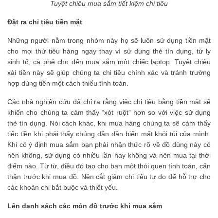
Tuyệt chiêu mua sắm tiết kiệm chi tiêu
Đặt ra chỉ tiêu tiền mặt
Những người nằm trong nhóm này họ sẽ luôn sử dụng tiền mặt
cho mọi thứ tiêu hàng ngay thay vì sử dụng thẻ tín dụng, từ ly
sinh tố, cà phê cho đến mua sắm một chiếc laptop. Tuyệt chiêu
xài tiền này sẽ giúp chúng ta chi tiêu chính xác và tránh trường
hợp dùng tiền một cách thiếu tính toán.
Các nhà nghiên cứu đã chỉ ra rằng việc chi tiêu bằng tiền mặt sẽ
khiến cho chúng ta cảm thấy “xót ruột” hơn so với việc sử dụng
thẻ tín dụng. Nói cách khác, khi mua hàng chúng ta sẽ cảm thấy
tiếc tiền khi phải thấy chúng dần dần biến mất khỏi túi của mình.
Khi có ý định mua sắm bạn phải nhận thức rõ về đồ dùng này có
nên không, sử dụng có nhiều lần hay không và nên mua tại thời
điểm nào. Từ từ, điều đó tạo cho bạn một thói quen tính toán, cẩn
thận trước khi mua đồ. Nên cắt giảm chi tiêu tự do để hỗ trợ cho
các khoản chi bắt buộc và thiết yếu.
Lên danh sách các món đồ trước khi mua sắm