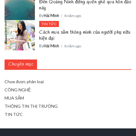
Đến Quảng Ninh đừng quên ghé qua hòn đảo
này
By
Hải Minh
8 năm ago
TIN TỨC
Cách mua sắm thông minh của người phụ nữa
hiện đại
By
Hải Minh
8 năm ago
Chuyên mục
Chưa được phân loại
CÔNG NGHỆ
MUA SẮM
THÔNG TIN THỊ TRƯỜNG
TIN TỨC