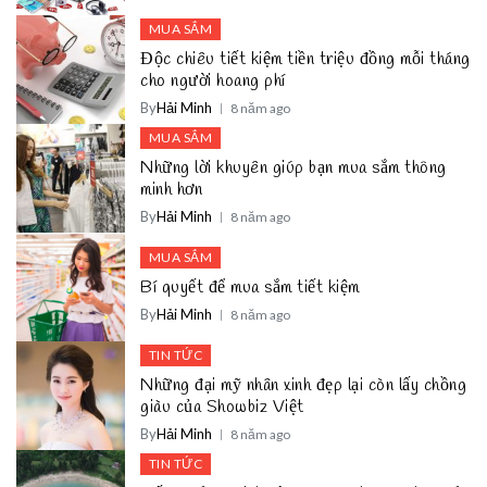
MUA SẮM
Độc chiêu tiết kiệm tiền triệu đồng mỗi tháng
cho người hoang phí
By
Hải Minh
8 năm ago
MUA SẮM
Những lời khuyên giúp bạn mua sắm thông
minh hơn
By
Hải Minh
8 năm ago
MUA SẮM
Bí quyết để mua sắm tiết kiệm
By
Hải Minh
8 năm ago
TIN TỨC
Những đại mỹ nhân xinh đẹp lại còn lấy chồng
giàu của Showbiz Việt
By
Hải Minh
8 năm ago
TIN TỨC