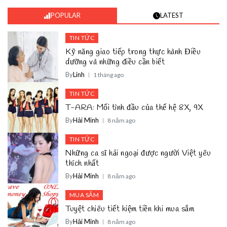
POPULAR
LATEST
TIN TỨC
Kỹ năng giao tiếp trong thực hành Điều
dưỡng và những điều cần biết
By
Linh
1 tháng ago
TIN TỨC
T-ARA: Mối tình đầu của thế hệ 8X, 9X
By
Hải Minh
8 năm ago
TIN TỨC
Những ca sĩ hải ngoại được người Việt yêu
thích nhất
By
Hải Minh
8 năm ago
MUA SẮM
Tuyệt chiêu tiết kiệm tiền khi mua sắm
By
Hải Minh
8 năm ago