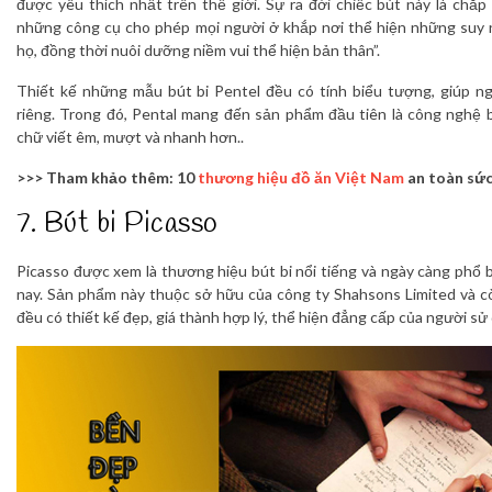
được yêu thích nhất trên thế giới. Sự ra đời chiếc bút này là chắ
những công cụ cho phép mọi người ở khắp nơi thể hiện những suy 
họ, đồng thời nuôi dưỡng niềm vui thể hiện bản thân”.
Thiết kế những mẫu bút bi Pentel đều có tính biểu tượng, giúp n
riêng. Trong đó, Pental mang đến sản phẩm đầu tiên là công nghệ b
chữ viết êm, mượt và nhanh hơn..
>>> Tham khảo thêm: 10
thương hiệu đồ ăn Việt Nam
an toàn sức
7. Bút bi Picasso
Picasso được xem là thương hiệu bút bi nổi tiếng và ngày càng phổ b
nay. Sản phẩm này thuộc sở hữu của công ty Shahsons Limited và c
đều có thiết kế đẹp, giá thành hợp lý, thể hiện đẳng cấp của người sử