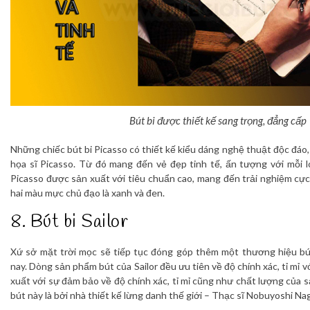
Bút bi được thiết kế sang trọng, đẳng cấp
Những chiếc bút bi Picasso có thiết kế kiểu dáng nghệ thuật độc đáo
họa sĩ Picasso. Từ đó mang đến vẻ đẹp tinh tế, ấn tượng với mỗi 
Picasso được sản xuất với tiêu chuẩn cao, mang đến trải nghiệm cực
hai màu mực chủ đạo là xanh và đen.
8. Bút bi Sailor
Xứ sở mặt trời mọc sẽ tiếp tục đóng góp thêm một thương hiệu bút b
nay. Dòng sản phẩm bút của Sailor đều ưu tiên về độ chính xác, tỉ mỉ 
xuất với sự đảm bảo về độ chính xác, tỉ mỉ cũng như chất lượng của 
bút này là bởi nhà thiết kế lừng danh thế giới – Thạc sĩ Nobuyoshi Na