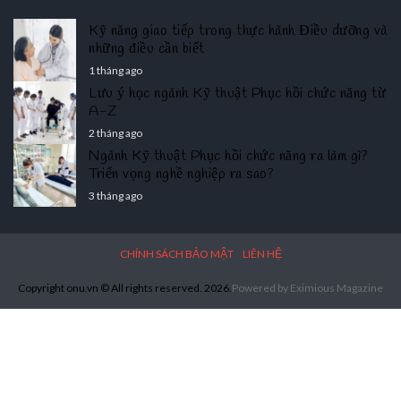
Kỹ năng giao tiếp trong thực hành Điều dưỡng và
những điều cần biết
1 tháng ago
Lưu ý học ngành Kỹ thuật Phục hồi chức năng từ
A-Z
2 tháng ago
Ngành Kỹ thuật Phục hồi chức năng ra làm gì?
Triển vọng nghề nghiệp ra sao?
3 tháng ago
CHÍNH SÁCH BẢO MẬT
LIÊN HỆ
Copyright onu.vn © All rights reserved. 2026.
Powered by
Eximious Magazine