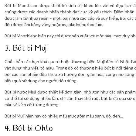
Bút bi Montblanc được thiết kế tinh tế, khéo léo với vẻ đẹp lịch l
chúng được các doanh nhân thành đạt cực kỳ yêu thích. Điểm nhấn 
được làm từ nhựa resin – một loại nhựa cao cấp và quý hiếm. Bởi các th
đều được làm bằng vàng hoặc mạ platinum, rhodium.
Bút bi Montblanc hiện nay chỉ được sản xuất với một màu mực duy nhấ
3. Bút bi Muji
Chắc hẳn các bạn khá quen thuộc thương hiệu Muji đến từ Nhật B
vật dụng như viết, tô màu. Trong đó có thương hiệu bút bi nổi tiếng 
bởi các sản phẩm đều theo xu hướng đơn giản hóa, cùng như tăng c
hiệu quả sử dụng cho người tiêu dùng.
Bút bi nước Muji được thiết kế đơn giản, nhỏ gọn như các sản phẩm
có thể tái sử dụng nhiều lần, chỉ cần thay thế ruột bút bi đã qua sử d
màu và kích cỡ tương đương.
Bút bi Muji hiện nay có nhiều màu mực gồm màu xanh, đỏ, đen…
4. Bút bi Ohto