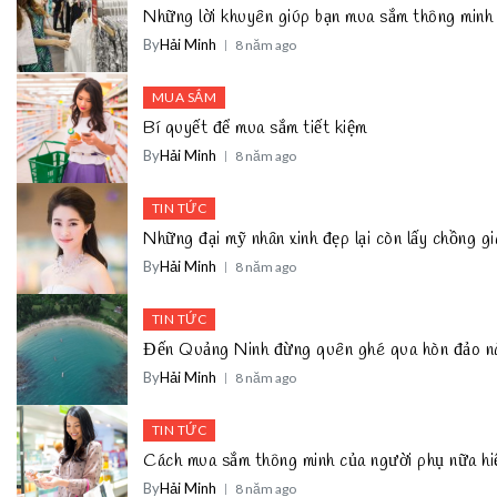
Những lời khuyên giúp bạn mua sắm thông minh
By
Hải Minh
8 năm ago
MUA SẮM
Bí quyết để mua sắm tiết kiệm
By
Hải Minh
8 năm ago
TIN TỨC
Những đại mỹ nhân xinh đẹp lại còn lấy chồng 
By
Hải Minh
8 năm ago
TIN TỨC
Đến Quảng Ninh đừng quên ghé qua hòn đảo n
By
Hải Minh
8 năm ago
TIN TỨC
Cách mua sắm thông minh của người phụ nữa hi
By
Hải Minh
8 năm ago