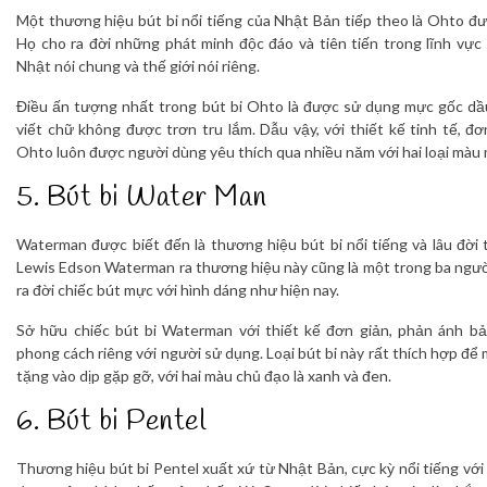
Một thương hiệu bút bi nổi tiếng của Nhật Bản tiếp theo là Ohto đ
Họ cho ra đời những phát minh độc đáo và tiên tiến trong lĩnh vực
Nhật nói chung và thế giới nói riêng.
Điều ấn tượng nhất trong bút bi Ohto là được sử dụng mực gốc dầu
viết chữ không được trơn tru lắm. Dẫu vậy, với thiết kế tinh tế, đơ
Ohto luôn được người dùng yêu thích qua nhiều năm với hai loại màu 
5. Bút bi Water Man
Waterman được biết đến là thương hiệu bút bi nổi tiếng và lâu đời t
Lewis Edson Waterman ra thương hiệu này cũng là một trong ba ngư
ra đời chiếc bút mực với hình dáng như hiện nay.
Sở hữu chiếc bút bi Waterman với thiết kế đơn giản, phản ánh bả
phong cách riêng với người sử dụng. Loại bút bi này rất thích hợp để 
tặng vào dịp gặp gỡ, với hai màu chủ đạo là xanh và đen.
6. Bút bi Pentel
Thương hiệu bút bi Pentel xuất xứ từ Nhật Bản, cực kỳ nổi tiếng với