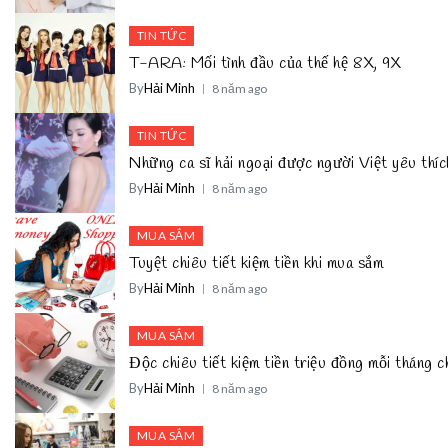
TIN TỨC
T-ARA: Mối tình đầu của thế hệ 8X, 9X
By
Hải Minh
8 năm ago
TIN TỨC
Những ca sĩ hải ngoại được người Việt yêu thíc
By
Hải Minh
8 năm ago
MUA SẮM
Tuyệt chiêu tiết kiệm tiền khi mua sắm
By
Hải Minh
8 năm ago
MUA SẮM
Độc chiêu tiết kiệm tiền triệu đồng mỗi tháng 
By
Hải Minh
8 năm ago
MUA SẮM