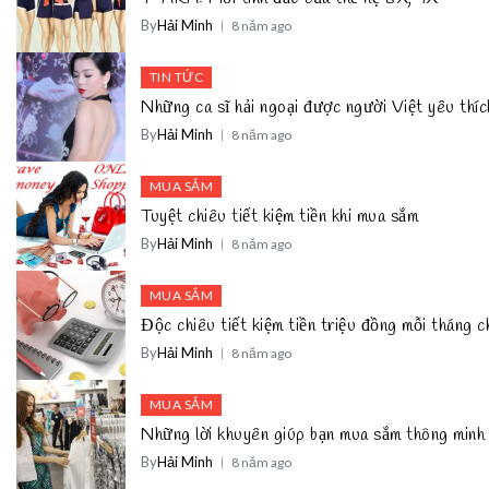
By
Hải Minh
8 năm ago
TIN TỨC
Những ca sĩ hải ngoại được người Việt yêu thíc
By
Hải Minh
8 năm ago
MUA SẮM
Tuyệt chiêu tiết kiệm tiền khi mua sắm
By
Hải Minh
8 năm ago
MUA SẮM
Độc chiêu tiết kiệm tiền triệu đồng mỗi tháng 
By
Hải Minh
8 năm ago
MUA SẮM
Những lời khuyên giúp bạn mua sắm thông minh
By
Hải Minh
8 năm ago