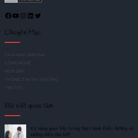
Chuyên Mục
Chưa được phân loại
CÔNG NGHỆ
MUA SẮM
THÔNG TIN THỊ TRƯỜNG
TIN TỨC
Bài viết quan tâm
Kỹ năng giao tiếp trong thực hành Điều dưỡng và
những điều cần biết