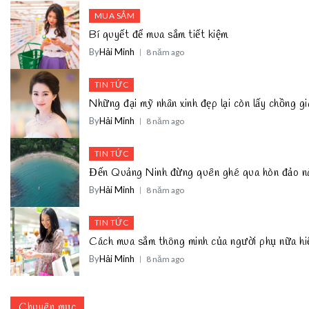
MUA SẮM
Bí quyết để mua sắm tiết kiệm
By
Hải Minh
8 năm ago
TIN TỨC
Những đại mỹ nhân xinh đẹp lại còn lấy chồng 
By
Hải Minh
8 năm ago
TIN TỨC
Đến Quảng Ninh đừng quên ghé qua hòn đảo n
By
Hải Minh
8 năm ago
TIN TỨC
Cách mua sắm thông minh của người phụ nữa hi
By
Hải Minh
8 năm ago
Chuyên mục