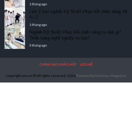
1 tháng ago
Lưu ý học ngành Kỹ thuật Phục hồi chức năng từ
A-Z
1 tháng ago
Ngành Kỹ thuật Phục hồi chức năng ra làm gì?
Triển vọng nghề nghiệp ra sao?
3 tháng ago
CHÍNH SÁCH BẢO MẬT
LIÊN HỆ
Copyright onu.vn © All rights reserved. 2026.
Powered by
Eximious Magazine