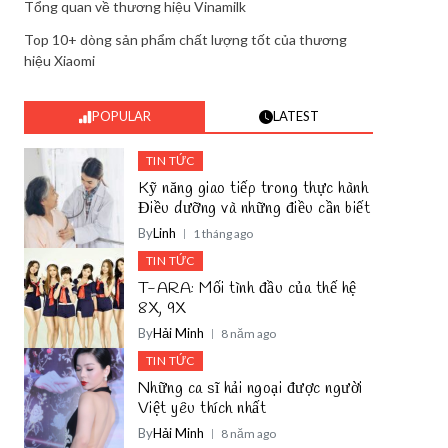
Tổng quan về thương hiệu Vinamilk
Top 10+ dòng sản phẩm chất lượng tốt của thương
hiệu Xiaomi
POPULAR
LATEST
TIN TỨC
Kỹ năng giao tiếp trong thực hành
Điều dưỡng và những điều cần biết
By
Linh
1 tháng ago
TIN TỨC
T-ARA: Mối tình đầu của thế hệ
8X, 9X
By
Hải Minh
8 năm ago
TIN TỨC
Những ca sĩ hải ngoại được người
Việt yêu thích nhất
By
Hải Minh
8 năm ago