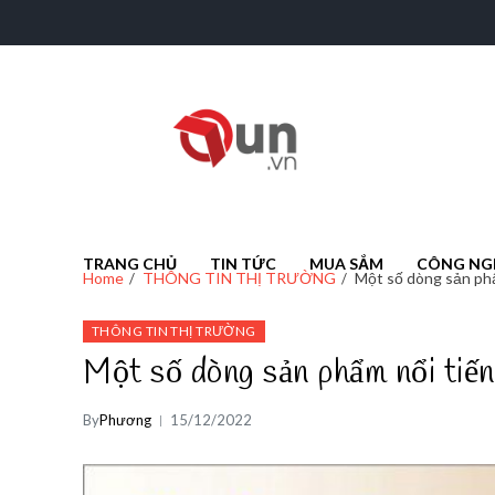
onu.vn
onu.vn
TRANG CHỦ
TIN TỨC
MUA SẮM
CÔNG NG
Home
THÔNG TIN THỊ TRƯỜNG
Một số dòng sản ph
THÔNG TIN THỊ TRƯỜNG
Một số dòng sản phẩm nổi tiế
By
Phương
15/12/2022