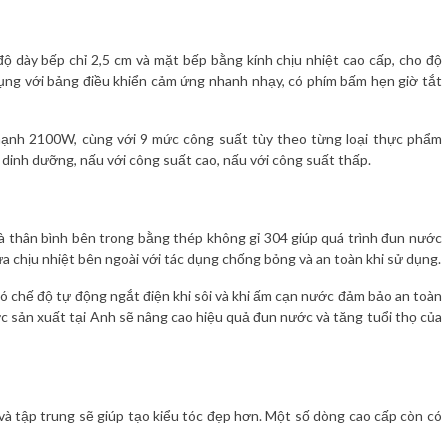
ộ dày bếp chỉ 2,5 cm và mặt bếp bằng kính chịu nhiệt cao cấp, cho độ
dụng với bảng điều khiển cảm ứng nhanh nhạy, có phím bấm hẹn giờ tắt
ạnh 2100W, cùng với 9 mức công suất tùy theo từng loại thực phẩm
o dinh dưỡng, nấu với công suất cao, nấu với công suất thấp.
và thân bình bên trong bằng thép không gỉ 304 giúp quá trình đun nước
a chịu nhiệt bên ngoài với tác dụng chống bỏng và an toàn khi sử dụng.
có chế độ tự động ngắt điện khi sôi và khi ấm cạn nước đảm bảo an toàn
c sản xuất tại Anh sẽ nâng cao hiệu quả đun nước và tăng tuổi thọ của
à tập trung sẽ giúp tạo kiểu tóc đẹp hơn. Một số dòng cao cấp còn có