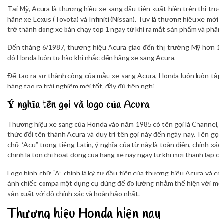
Tại Mỹ, Acura là thương hiệu xe sang đầu tiên xuất hiện trên thị t
hãng xe Lexus (Toyota) và Infiniti (Nissan). Tuy là thương hiệu xe 
trở thành dòng xe bán chạy top 1 ngay từ khi ra mắt sản phẩm và phân
Đến tháng 6/1987, thương hiệu Acura giao đến thị trường Mỹ hơn 1
đó Honda luôn tự hào khi nhắc đến hãng xe sang Acura.
Để tạo ra sự thành công của mẫu xe sang Acura, Honda luôn luôn tậ
hàng tạo ra trải nghiệm mới tốt, đầy đủ tiện nghi.
Ý nghĩa tên gọi và logo của Acura
Thương hiệu xe sang của Honda vào năm 1985 có tên gọi là Channel
thức đổi tên thành Acura và duy trì tên gọi này đến ngày nay. Tên g
chữ “Acu” trong tiếng Latin, ý nghĩa của từ này là toàn diện, chính xá
chính là tôn chỉ hoạt động của hãng xe này ngay từ khi mới thành lập 
Logo hình chữ “A” chính là ký tự đầu tiên của thương hiệu Acura và có
ảnh chiếc compa một dụng cụ dùng để đo lường nhằm thể hiện với m
sản xuất với độ chính xác và hoàn hảo nhất.
Thương hiệu Honda hiện nay