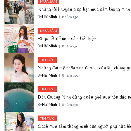
MUA SẮM
Những lời khuyên giúp bạn mua sắm thông minh
By
Hải Minh
8 năm ago
MUA SẮM
Bí quyết để mua sắm tiết kiệm
By
Hải Minh
8 năm ago
TIN TỨC
Những đại mỹ nhân xinh đẹp lại còn lấy chồng 
By
Hải Minh
8 năm ago
TIN TỨC
Đến Quảng Ninh đừng quên ghé qua hòn đảo n
By
Hải Minh
8 năm ago
TIN TỨC
Cách mua sắm thông minh của người phụ nữa hi