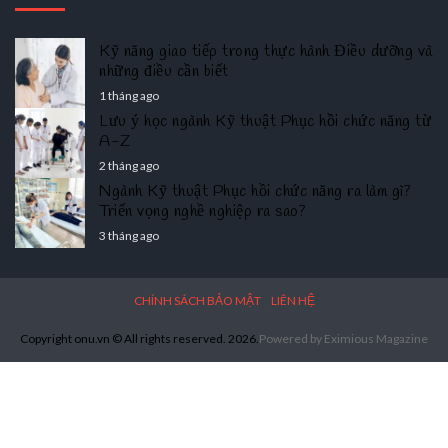
Kỹ năng giao tiếp trong thực hành Điều dưỡng và
những điều cần biết
1 tháng ago
Lưu ý học ngành Kỹ thuật Phục hồi chức năng từ
A-Z
2 tháng ago
Ngành Kỹ thuật Phục hồi chức năng ra làm gì?
Triển vọng nghề nghiệp ra sao?
3 tháng ago
CHÍNH SÁCH BẢO MẬT
LIÊN HỆ
Copyright onu.vn © All rights reserved. 2026.
Powered by
Eximious Magazine