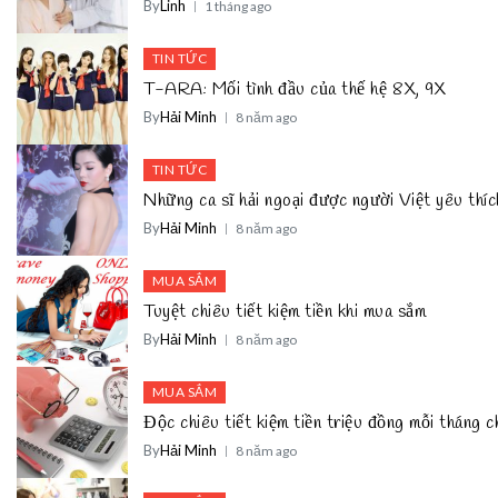
By
Linh
1 tháng ago
TIN TỨC
T-ARA: Mối tình đầu của thế hệ 8X, 9X
By
Hải Minh
8 năm ago
TIN TỨC
Những ca sĩ hải ngoại được người Việt yêu thíc
By
Hải Minh
8 năm ago
MUA SẮM
Tuyệt chiêu tiết kiệm tiền khi mua sắm
By
Hải Minh
8 năm ago
MUA SẮM
Độc chiêu tiết kiệm tiền triệu đồng mỗi tháng 
By
Hải Minh
8 năm ago