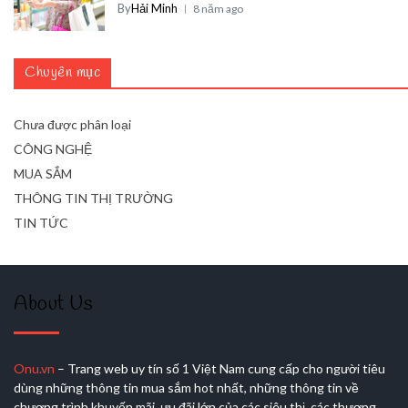
By
Hải Minh
8 năm ago
Chuyên mục
Chưa được phân loại
CÔNG NGHỆ
MUA SẮM
THÔNG TIN THỊ TRƯỜNG
TIN TỨC
About Us
Onu.vn
– Trang web uy tín số 1 Việt Nam cung cấp cho người tiêu
dùng những thông tin mua sắm hot nhất, những thông tin về
chương trình khuyến mãi, ưu đãi lớn của các siêu thị, các thương