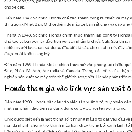
đi lại có động cơ, giá thành rẻ nên Soichiro Honda đã bắt tay vào việ
cho xe đạp.
Đến năm 1947 Soichiro Honda chế tạo thành công ra chiếc xe máy đ
thị trường Nhật Bản. Ở thời điểm đó mẫu xe bán rất chạy và đáp ứng 
Tháng 9/1948, Soichiro Honda chính thức thành lập công ty Honda 
chế tạo và bán xe máy đầu tiên với sản phẩm là chiếc Cub. Sau khi ra m
nhiều người lựa chọn sử dụng, đặc biệt là các chị em phụ nữ, đây cũ
được xuất khẩu sang Mỹ.
Đến năm 1959, Honda Motor chính thức mở văn phòng tại nhiều quốc 
Đức, Pháp, Bỉ, Anh, Australia và Canada. Trong các năm của thập 
nghiệp sản xuất xe máy trên thế giới thương hiệu Honda phát triển 
Honda tham gia vào lĩnh vực sản xuất ô
Đến năm 1960, Honda bắt đầu vào việc sản xuất ô tô, tuy nhiên đế
mắt sản phẩm đầu tiên sử dụng động cơ CVCC với tên gọi là Civic.
Civic được biết đến là một trong số ít những mẫu ô tô đạt yêu cầu về kh
nên đã nhanh chóng trở thành mẫu bán chạy trong bối cảnh kinh tế
bấy giờ sản phẩm ô tô Civic còn giúp hãng Honda cạnh tranh với nhiề