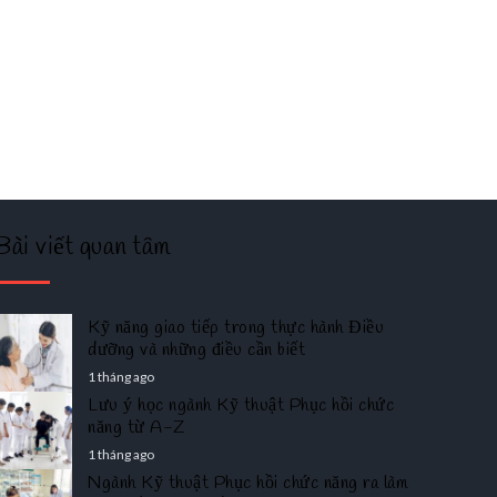
Bài viết quan tâm
Kỹ năng giao tiếp trong thực hành Điều
dưỡng và những điều cần biết
1 tháng ago
Lưu ý học ngành Kỹ thuật Phục hồi chức
năng từ A-Z
1 tháng ago
Ngành Kỹ thuật Phục hồi chức năng ra làm