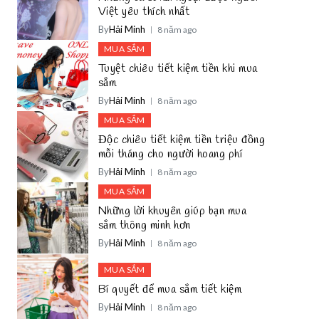
Việt yêu thích nhất
By
Hải Minh
8 năm ago
MUA SẮM
Tuyệt chiêu tiết kiệm tiền khi mua
sắm
By
Hải Minh
8 năm ago
MUA SẮM
Độc chiêu tiết kiệm tiền triệu đồng
mỗi tháng cho người hoang phí
By
Hải Minh
8 năm ago
MUA SẮM
Những lời khuyên giúp bạn mua
sắm thông minh hơn
By
Hải Minh
8 năm ago
MUA SẮM
Bí quyết để mua sắm tiết kiệm
By
Hải Minh
8 năm ago