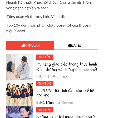
Ngành Kỹ thuật Phục hồi chức năng ra làm gì? Triển
vọng nghề nghiệp ra sao?
Tổng quan về thương hiệu Vinamilk
Top 10+ dòng sản phẩm chất lượng tốt của thương
hiệu Xiaomi
POPULAR
LATEST
TIN TỨC
Kỹ năng giao tiếp trong thực hành
Điều dưỡng và những điều cần biết
By
Linh
1 tháng ago
TIN TỨC
T-ARA: Mối tình đầu của thế hệ
8X, 9X
By
Hải Minh
8 năm ago
TIN TỨC
Những ca sĩ hải ngoại được người