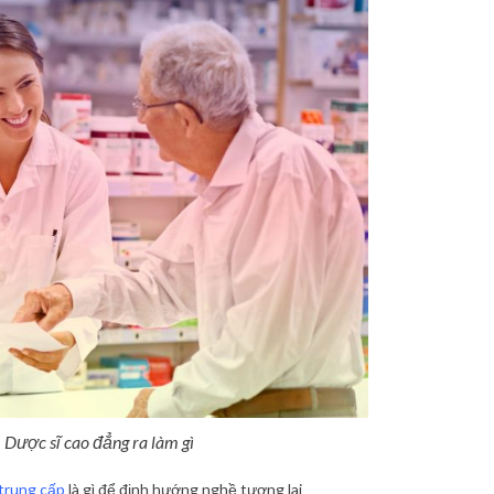
ao đẳng ra làm gì
 trung cấp
là gì để định hướng nghề tương lai