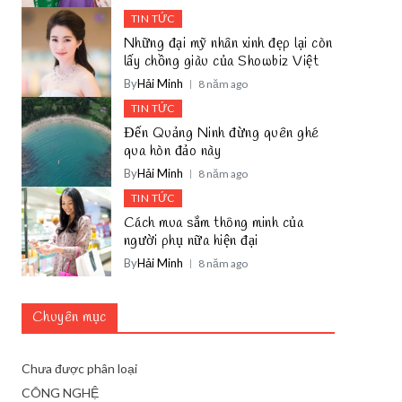
TIN TỨC
Những đại mỹ nhân xinh đẹp lại còn
lấy chồng giàu của Showbiz Việt
By
Hải Minh
8 năm ago
TIN TỨC
Đến Quảng Ninh đừng quên ghé
qua hòn đảo này
By
Hải Minh
8 năm ago
TIN TỨC
Cách mua sắm thông minh của
người phụ nữa hiện đại
By
Hải Minh
8 năm ago
Chuyên mục
Chưa được phân loại
CÔNG NGHỆ