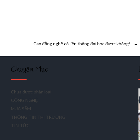
Cao đẳng nghề có liên thông đại học được không?
→
Chuyên Mục
Chưa được phân loại
CÔNG NGHỆ
MUA SẮM
THÔNG TIN THỊ TRƯỜNG
TIN TỨC