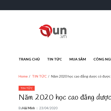
onu.vn
onu.vn
TRANG CHỦ
TIN TỨC
MUA SẮM
CÔNG NG
Home
TIN TỨC
Năm 2020 học cao đẳng dược có được
TIN TỨC
Năm 2020 học cao đẳng dược 
By
Hải Minh
23/04/2020