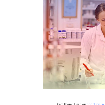
Dược sĩ c
Xem thêm: Tìm hiểu
học dược sĩ