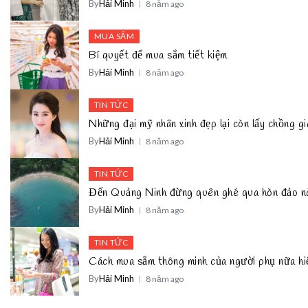
By
Hải Minh
8 năm ago
MUA SẮM
Bí quyết để mua sắm tiết kiệm
By
Hải Minh
8 năm ago
TIN TỨC
Những đại mỹ nhân xinh đẹp lại còn lấy chồng 
By
Hải Minh
8 năm ago
TIN TỨC
Đến Quảng Ninh đừng quên ghé qua hòn đảo n
By
Hải Minh
8 năm ago
TIN TỨC
Cách mua sắm thông minh của người phụ nữa hi
By
Hải Minh
8 năm ago