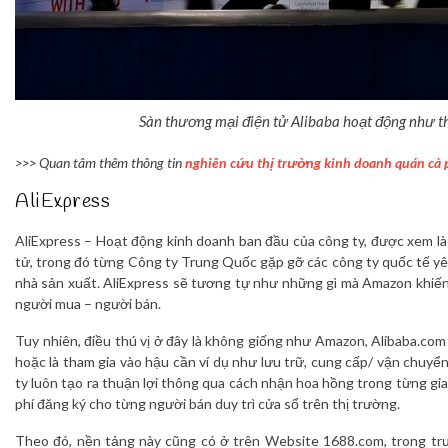
Sàn thương mại điện tử Alibaba hoạt động như t
>>> Quan tâm thêm thông tin
nghiên cứu thị trường kinh doanh quán cà 
AliExpress
AliExpress – Hoạt động kinh doanh ban đầu của công ty, được xem l
tử, trong đó từng Công ty Trung Quốc gặp gỡ các công ty quốc tế yê
nhà sản xuất. AliExpress sẽ tương tự như những gì mà Amazon khiế
người mua – người bán.
Tuy nhiên, điều thú vị ở đây là không giống như Amazon, Alibaba.com
hoặc là tham gia vào hậu cần ví dụ như lưu trữ, cung cấp/ vận chuyển
ty luôn tạo ra thuận lợi thông qua cách nhận hoa hồng trong từng gia
phí đăng ký cho từng người bán duy trì cửa sổ trên thị trường.
Theo đó, nền tảng này cũng có ở trên Website 1688.com, trong tr