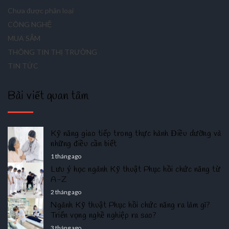
Chưa được phân loại
CÔNG NGHỆ
MUA SẮM
THÔNG TIN THỊ TRƯỜNG
TIN TỨC
Bài viết quan tâm
Kỹ năng giao tiếp trong thực hành Điều dưỡng và
những điều cần biết
1 tháng ago
Lưu ý học ngành Kỹ thuật Phục hồi chức năng từ
A-Z
2 tháng ago
Ngành Kỹ thuật Phục hồi chức năng ra làm gì?
Triển vọng nghề nghiệp ra sao?
3 tháng ago