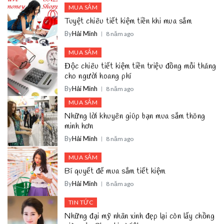
MUA SẮM
Tuyệt chiêu tiết kiệm tiền khi mua sắm
By
Hải Minh
8 năm ago
MUA SẮM
Độc chiêu tiết kiệm tiền triệu đồng mỗi tháng
cho người hoang phí
By
Hải Minh
8 năm ago
MUA SẮM
Những lời khuyên giúp bạn mua sắm thông
minh hơn
By
Hải Minh
8 năm ago
MUA SẮM
Bí quyết để mua sắm tiết kiệm
By
Hải Minh
8 năm ago
TIN TỨC
Những đại mỹ nhân xinh đẹp lại còn lấy chồng