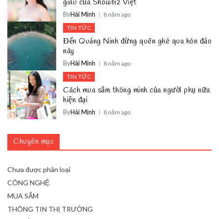
giàu của Showbiz Việt
By
Hải Minh
8 năm ago
TIN TỨC
Đến Quảng Ninh đừng quên ghé qua hòn đảo
này
By
Hải Minh
8 năm ago
TIN TỨC
Cách mua sắm thông minh của người phụ nữa
hiện đại
By
Hải Minh
8 năm ago
Chuyên mục
Chưa được phân loại
CÔNG NGHỆ
MUA SẮM
THÔNG TIN THỊ TRƯỜNG