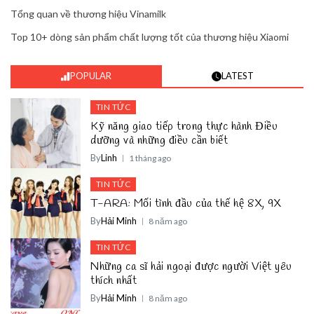
Tổng quan về thương hiệu Vinamilk
Top 10+ dòng sản phẩm chất lượng tốt của thương hiệu Xiaomi
POPULAR
LATEST
TIN TỨC
Kỹ năng giao tiếp trong thực hành Điều
dưỡng và những điều cần biết
By
Linh
1 tháng ago
TIN TỨC
T-ARA: Mối tình đầu của thế hệ 8X, 9X
By
Hải Minh
8 năm ago
TIN TỨC
Những ca sĩ hải ngoại được người Việt yêu
thích nhất
By
Hải Minh
8 năm ago